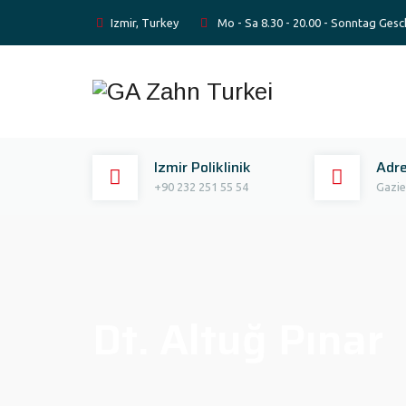
Izmir, Turkey
Mo - Sa 8.30 - 20.00 - Sonntag Gesc
Izmir Poliklinik
Adr
+90 232 251 55 54
Gazie
Dt. Altuğ Pınar