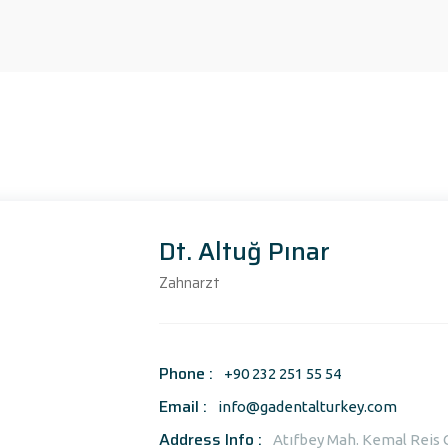
Dt. Altuğ Pınar
Zahnarzt
Phone :
+90 232 251 55 54
Email :
info@gadentalturkey.com
Address Info :
Atıfbey Mah. Kemal Reis C