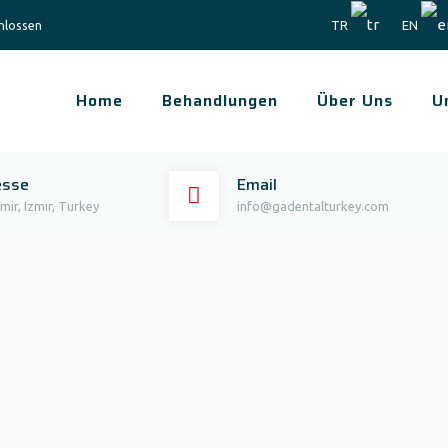
hlossen
TR
EN
Home
Behandlungen
Über Uns
U
esse
Email
mir, Izmır, Turkey
info@gadentalturkey.com