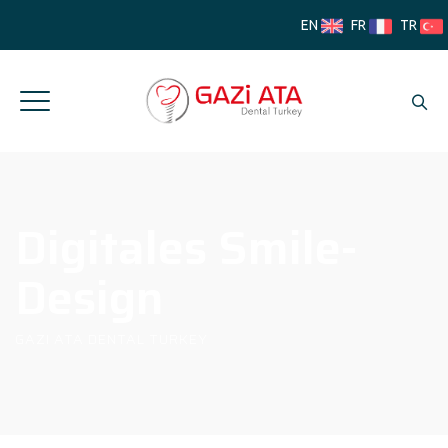
EN
FR
TR
Digitales Smile-
Design
GAZI ATA DENTAL TURKEY